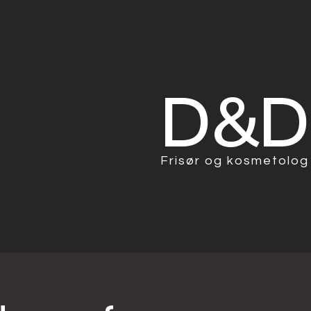
D&D​
Frisør og kosmetolog​