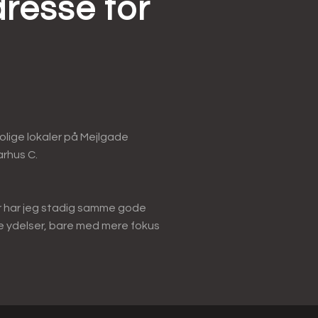
resse for
e rolige lokaler på Mejlgade
arhus C.
er har jeg stadig samme gode
 ydelser, bare med mere fokus