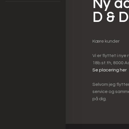
Ny ad
D & D
Kære kunder​
Vi er flyttet i ny
18b.st.th, 8000 A
Se placering her​
Selvom jeg flytt
service og samme
på dig.​