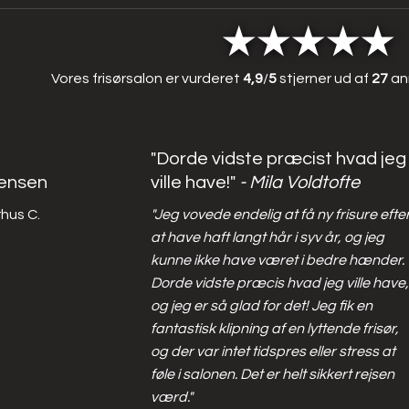
​​★★★★★
Vores frisørsalon er vurderet
4,9
/
5
stjerner ud af
27
an
"Dorde vidste præcist hvad jeg
Jensen
ville have!" ​
- Mila Voldtofte
hus C.
"Jeg vovede endelig at få ny frisure efte
at have haft langt hår i syv år, og jeg
kunne ikke have været i bedre hænder.
Dorde vidste præcis hvad jeg ville have,
og jeg er så glad for det! Jeg fik en
fantastisk klipning af en lyttende frisør,
og der var intet tidspres eller stress at
føle i salonen. Det er helt sikkert rejsen
værd."