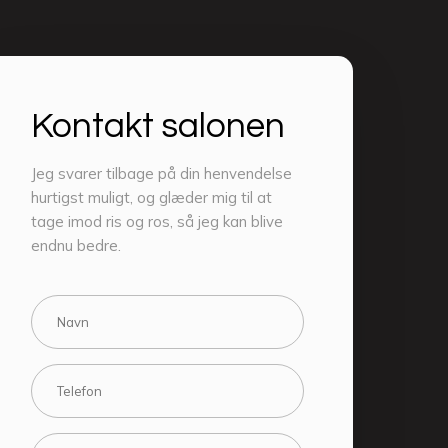
​Kontakt salonen​
Jeg svarer tilbage på din henvendelse
hurtigst muligt, og glæder mig til at
tage imod ris og ros, så jeg kan blive
endnu bedre.​