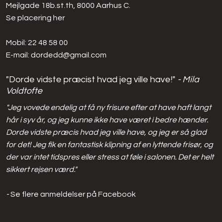
Mejlgade 18b.st.th, 8000 Aarhus C.
Se placering her​
Mobil:
22 48 58 00​
E-mail: ​
dordedd@gmail.com
"Dorde vidste præcist hvad jeg ville have!" ​
- Mila
Voldtofte
"Jeg vovede endelig at få ny frisure efter at have haft langt
hår i syv år, og jeg kunne ikke have været i bedre hænder.
Dorde vidste præcis hvad jeg ville have, og jeg er så glad
for det! Jeg fik en fantastisk klipning af en lyttende frisør, og
der var intet tidspres eller stress at føle i salonen. Det er helt
sikkert rejsen værd."
​-
Se flere anmeldelser på Facebook