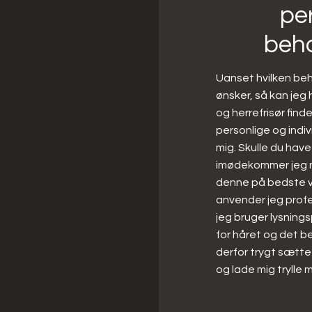
pe
beha
Uanset hvilken be
ønsker, så kan jeg
og herrefrisør find
personlige og indi
mig. Skulle du have
imødekommer jeg n
denne på bedste vis
anvender jeg profe
jeg bruger lysning
for håret og det 
derfor trygt sætte d
og lade mig trylle m