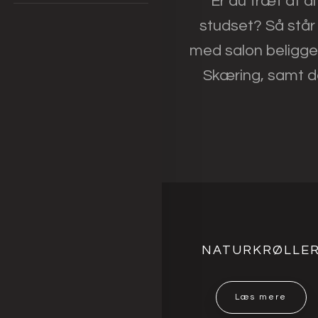
Er du træt af di
studset? Så står
med salon beliggen
Skæring, samt de
NATURKRØLLE
Læs mere​