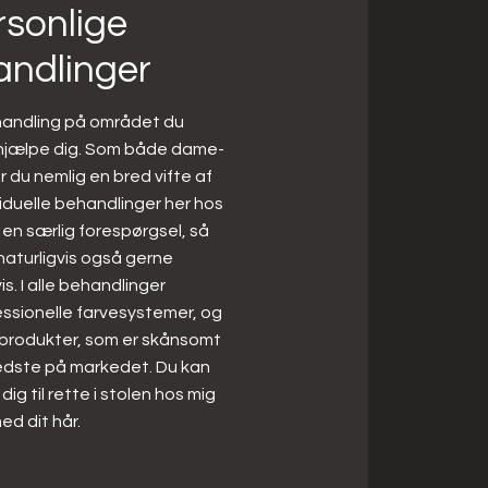
rsonlige
ndlinger​​
handling på området du
 hjælpe dig. Som både dame-
er du nemlig en bred vifte af
viduelle behandlinger her hos
 en særlig forespørgsel, så
aturligvis også gerne
. I alle behandlinger
ssionelle farvesystemer, og
sprodukter, som er skånsomt
bedste på markedet. Du kan
ig til rette i stolen hos mig
ed dit hår.