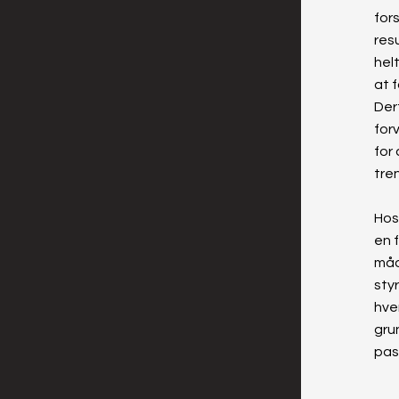
fors
resu
hel
at 
Der
for
for
tre
Hos
en f
måd
sty
hver
grun
pass