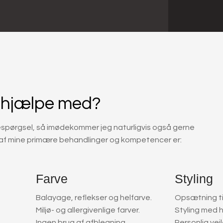
 hjælpe med?
respørgsel, så imødekommer jeg naturligvis også gerne
 af mine primære behandlinger og kompetencer er:
Farve
Styling
Balayage, reflekser og helfarve.
Opsætning ti
​Miljø- og allergivenlige farver.
Styling med 
​Ingen brug af afblegning.
Personlig vejl