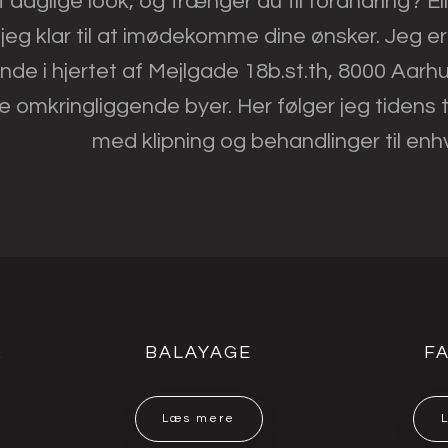
t daglige look, og trænger du til forandring? El
 jeg klar til at imødekomme dine ønsker. Jeg 
de i hjertet af Mejlgade 18b.st.th, 8000 Aarh
 omkringliggende byer. Her følger jeg tidens t
med klipning og behandlinger til enh
R
BALAYAGE
F
Læs mere​