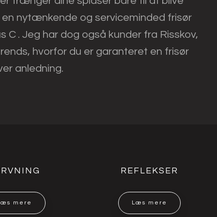
ler trænger dine spidser bare til at blive
er en nytænkende og serviceminded frisør
us C
.
. Jeg har dog også kunder fra Risskov,
rends, hvorfor du er garanteret en frisør
ver anledning.
ARVNING
REFLEKSER
Læs mere​
Læs mere​