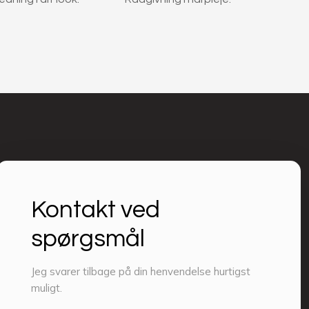
Kontakt ved
spørgsmål​​
Jeg svarer tilbage på din henvendelse hurtigst
muligt.