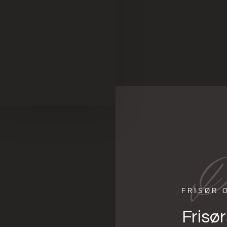
D
FRISØR 
Frisø