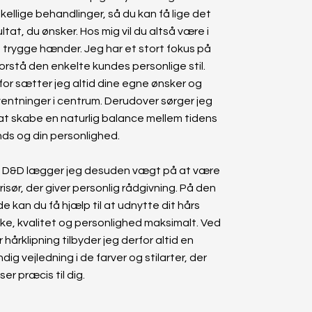
kellige behandlinger, så du kan få lige det
ltat, du ønsker. Hos mig vil du altså være i
t trygge hænder. Jeg har et stort fokus på
forstå den enkelte kundes personlige stil.
for sætter jeg altid dine egne ønsker og
ventninger i centrum. Derudover sørger jeg
 at skabe en naturlig balance mellem tidens
nds og din personlighed.
 D&D lægger jeg desuden vægt på at være
risør, der giver personlig rådgivning. På den
e kan du få hjælp til at udnytte dit hårs
rke, kvalitet og personlighed maksimalt. Ved
 hårklipning tilbyder jeg derfor altid en
dig vejledning i de farver og stilarter, der
er præcis til dig.