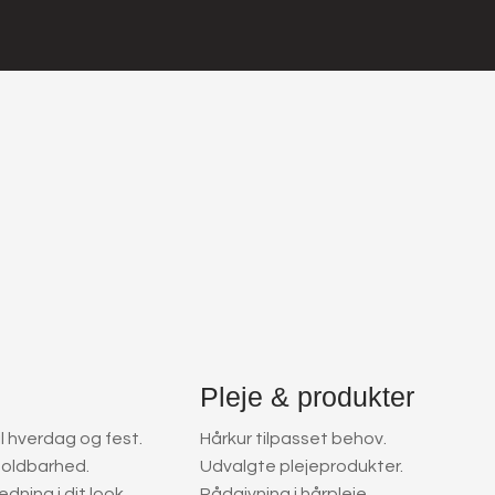
Pleje & produkter
l hverdag og fest.
​Hårkur tilpasset behov.
holdbarhed.
​Udvalgte plejeprodukter.
edning i dit look.
​Rådgivning i hårpleje.