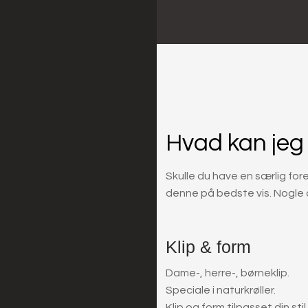
Hvad kan jeg
Skulle du have en særlig fo
denne på bedste vis. Nogle
Klip & form
​Dame-, herre-, børneklip.
​Speciale i naturkrøller.
​Klip og form tilpasset din stil.