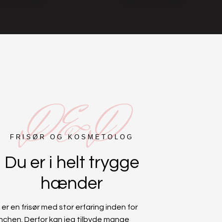
D&D
FRISØR OG KOSMETOLOG​
Du er i helt trygge
hænder
er en frisør med stor erfaring inden for
nchen. Derfor kan jeg tilbyde mange