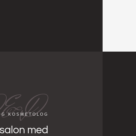
&D
OG KOSMETOLOG​
rsalon med