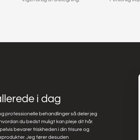
llerede i dag​
og professionelle behandlinger så deler jeg
, hvordan du bedst muligt kan pleje dit hår.
vis bevarer friskheden i din frisure og
eprodukter. Jeg fører desuden